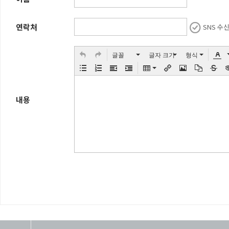
에 관한 법률 등 정보통신
로 개인정보 보호정책을 만
연락처
SNS 수
글꼴
글자 크기
형식
본 개인정보처리방침은 정부
등으로 인하여 수시로 변경
내용
련 내용을 홈페이지 초기 
다
.
본 개인정보처리방침을 통하
식으로 이용되고 있으며 어
것입니다
.