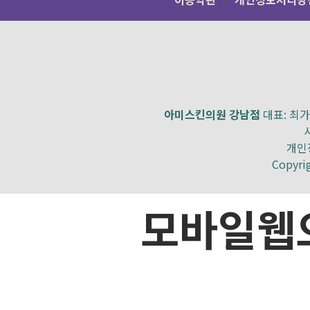
속
IP
정보
)
-
본인인증
(
휴대폰 인증
/
아
핀 번호
,
생년월일
,
성별
,
아
14
세미만은 법정대리인 정
아미스킨의원 강남점
대표: 최가영
개인정
다
.
진료비 수납 시 수집항목
Copyri
-
신용카드 결제 시
:
카드사
모바일웹
라
.
개인정보 수집방법
-
다음과 같은 방법으로 
-
홈페이지
(
회원가입
,
수술