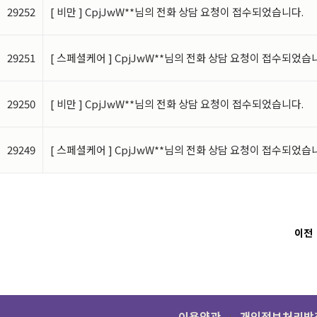
29252
[ 비만 ] CpjJwW**님의 전화 상담 요청이 접수되었습니다.
※
의료법에 의해 고유식별정
다
.
29251
[ 스페셜케어 ] CpjJwW**님의 전화 상담 요청이 접수되었습
(
진료정보 수집에 대하여
29250
[ 비만 ] CpjJwW**님의 전화 상담 요청이 접수되었습니다.
나
.
홈페이지 회원가입 시 
29249
[ 스페셜케어 ] CpjJwW**님의 전화 상담 요청이 접수되었습
-
필수항목
:
성명
,
아이디
,
-
선택항목
:
메일수신여부
-
민감정보사항
:
과거병력
,
이전
-
서비스 이용 과정이나 서비
자동으로 생성되어 수집될 
이용약관
개인정보처리방