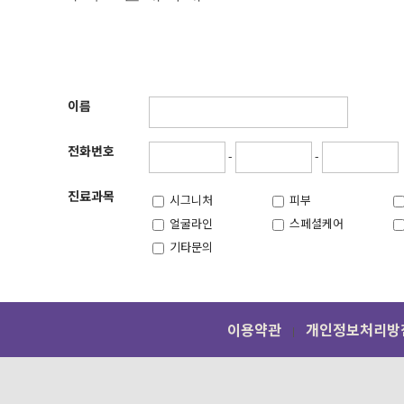
② 본원은 제1항과 같
"아미스킨의원 강남점
에 해당하지 않는 한 
고 있습니다.
1. 가입신청자가 본 
이름
실한 적이 있는 경우.
1. 수집하는 개인정보
전화번호
경과한 자로서 본원의
-
-
2. 개인정보의 수집 
다.
3. 개인정보 제공 및 
진료과목
시그니처
피부
얼굴라인
스페셜케어
2. 등록 내용에 허위,
4. 개인정보의 보유 
기타문의
3. 기타 회원으로 등
5. 개인정보의 파기절
판단되는 경우
6. 이용자 및 법정대
이용약관
개인정보처리방
③ 회원가입계약의 성
7. 동의철회 / 회원탈
시점으로 합니다.
8. 개인정보 자동 수