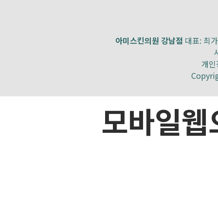
④ 회원은 제1항의 회
9. 영상정보처리기기
경사항을 정정하여 기
10. 개인정보의 안전
아미스킨의원 강남점
대표: 최가영
11. 개인정보관리책
개인정
제4조(서비스의 제공 
Copyri
1. 수집하는 개인정보
모바일웹
① 본원은 회원에게 
본원은 회원가입 시 
1. 본원 뉴스 메일 서
수집합니다.
2. 본원 온라인 상담실
본원의 개인정보 수집
3. 본원 온라인 회원
있는데,
4. 기타 본원이 타 
선택항목은 입력하지 
② 본원은 그 변경될 