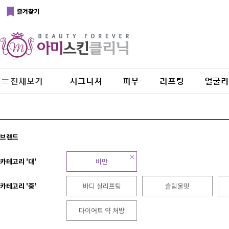
즐겨찾기
전체보기
시그니쳐
피부
리프팅
얼굴라
브랜드
카테고리 '대'
비만
카테고리 '중'
바디 실리프팅
슬림울핏
다이어트 약 처방