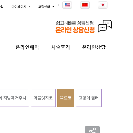
가입
마이페이지
고객센터
온라인예약
시술후기
온라인상담
이 지방제거주사
더블엣지코
찌르코
고양이 필러