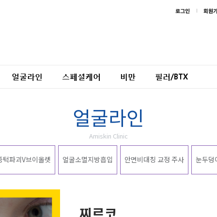
로그인
회원
얼굴라인
스페셜케어
비만
필러/BTX
얼굴라인
Amiskin Clinic
증턱파괴V브이올렛
얼굴소멸지방흡입
안면비대칭 교정 주사
눈두덩
찌르코