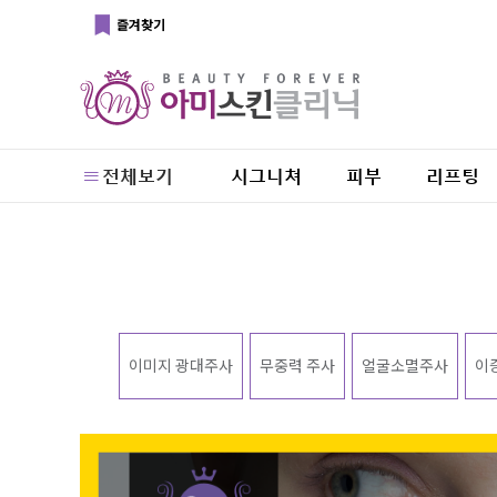
즐겨찾기
전체보기
시그니쳐
피부
리프팅
이미지 광대주사
무중력 주사
얼굴소멸주사
이